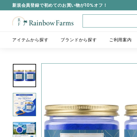
新規会員登録で初めてのお買い物が10%オフ！
R
a
i
アイテムから探す
ブランドから探す
ご利用案内
n
b
o
w
F
a
r
m
s
J
a
p