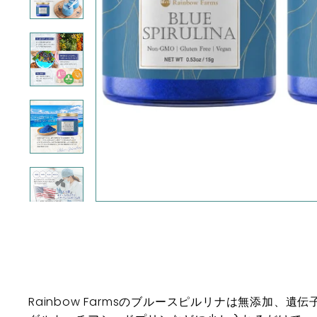
a
n
Rainbow Farmsのブルースピルリナは無添加