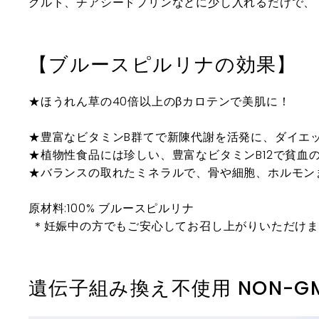
グルト、チアシードプリンなどに少し入れるだけで、
【ブルースピルリナの効果】
★ほうれん草の40倍以上のβカロテンで美肌に！
★
豊富なビタミンB群てで新陳代謝を活発に、ダイエ
★
植物性食品には珍しい、豊富なビタミンB12で貧血
★
バランスの取れたミネラルで、骨や細胞、ホルモン
原材料:100% ブルースピルリナ
＊妊娠中の方でもご安心してお召し上がりいただけま
遺伝子組み換え不使用 NON-GMO, 