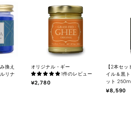
カ
カ
ー
ー
ト
ト
に
に
入
入
れ
れ
る
る
組み換え
オリジナル・ギー
【2本セッ
1件のレビュー
ピルリナ
イル＆黒ト
ット 250m
¥2,780
¥
¥8,590
¥
2
8
,
,
7
5
8
9
0