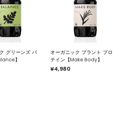
カ
カ
ー
ー
ト
ト
に
に
入
入
れ
れ
る
る
ク グリーンズ パ
オーガニック プラント プロ
lance】
テイン【Make Body】
¥4,980
¥
4
,
9
8
0