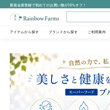
新規会員登録で初めてのお買い物が10%オフ！
R
a
i
アイテムから探す
ブランドから探す
ご利用案内
n
b
o
w
F
a
r
m
s
J
a
p