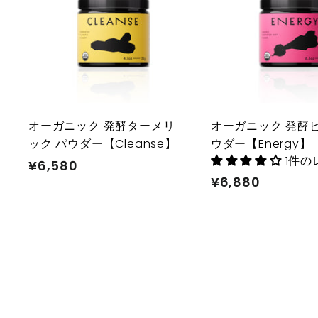
カ
ー
ト
に
入
れ
る
オーガニック 発酵ターメリ
オーガニック 発酵
ック パウダー【Cleanse】
ウダー【Energy】
1件の
¥6,580
¥
¥6,880
¥
6
6
,
,
5
8
8
8
0
0