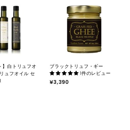
カ
カ
ー
ー
ト
ト
に
に
入
入
れ
れ
る
る
ト】白トリュフオ
ブラックトリュフ・ギー
1件のレビュー
リュフオイル セ
l
¥3,390
¥
3
,
3
9
0