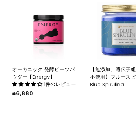
カ
ー
ト
に
入
れ
る
オーガニック 発酵ビーツパ
【無添加、遺伝子
ウダー【Energy】
不使用】ブルース
1件のレビュー
Blue Spirulina
¥6,880
¥
6
,
8
8
0