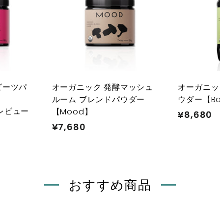
カ
カ
ー
ー
ト
ト
に
に
入
入
れ
れ
る
る
ビーツパ
オーガニック 発酵マッシュ
オーガニッ
ルーム ブレンドパウダー
ウダー【Ba
レビュー
【Mood】
¥8,680
¥
¥7,680
¥
8
7
,
,
6
6
8
8
おすすめ商品
0
0