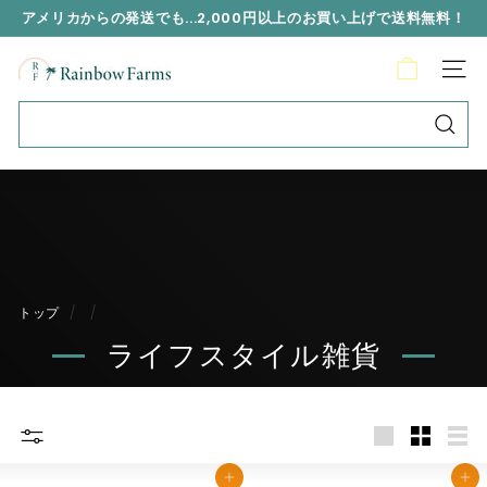
アメリカからの発送でも...2,000円以上のお買い上げで送料無料！
R
a
i
n
b
o
w
F
a
トップ
/
/
r
m
ライフスタイル雑貨
s
J
a
p
カートに入れる
カートに入れる