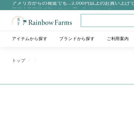
新規会員登録で初めてのお買い物が10%オフ！
R
a
i
アイテムから探す
ブランドから探す
ご利用案内
n
b
o
トップ
/
/
w
F
a
r
m
s
J
a
p