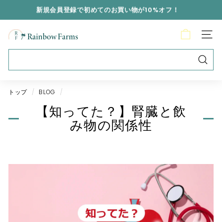
新規会員登録で初めてのお買い物が10%オフ！
R
a
i
n
b
トップ
/
BLOG
/
o
【知ってた？】腎臓と飲
w
み物の関係性
F
a
r
m
s
J
a
p