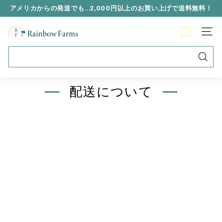
アメリカからの発送でも...2,000円以上のお買い上げで送料無料！
R
a
i
n
b
配送について
o
w
F
a
r
m
s
J
a
p