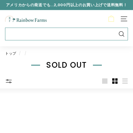
アメリカからの発送でも...2,000円以上のお買い上げで送料無料！
R
a
i
n
b
トップ
/
/
o
SOLD OUT
w
F
a
r
m
s
J
a
p